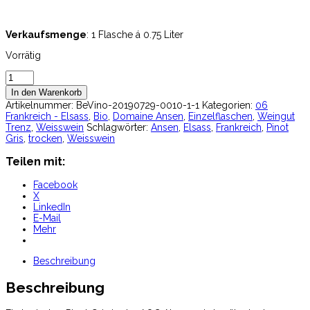
Verkaufsmenge
: 1 Flasche á 0.75 Liter
Vorrätig
Domaine
Ansen
In den Warenkorb
-
Artikelnummer:
BeVino-20190729-0010-1-1
Kategorien:
06
Pinot
Frankreich - Elsass
,
Bio
,
Domaine Ansen
,
Einzelflaschen
,
Weingut
Gris
Trenz
,
Weisswein
Schlagwörter:
Ansen
,
Elsass
,
Frankreich
,
Pinot
Elmen
Gris
,
trocken
,
Weisswein
2017
bio
Teilen mit:
Menge
Facebook
X
LinkedIn
E-Mail
Mehr
Beschreibung
Beschreibung