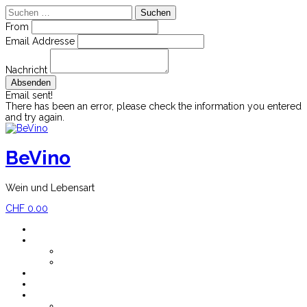
Suchen
nach:
From
Email Addresse
Nachricht
Email sent!
There has been an error, please check the information you entered
and try again.
Skip
to
content
BeVino
Wein und Lebensart
CHF
0.00
Home
Shop
Mein Konto
Versandkosten
Blog
Newsletter
Impressum
Über BeVino