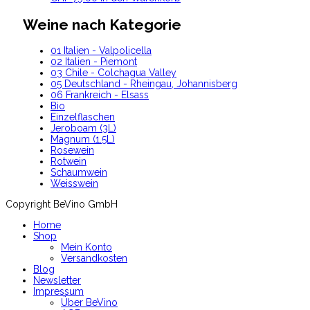
Weine nach Kategorie
01 Italien - Valpolicella
02 Italien - Piemont
03 Chile - Colchagua Valley
05 Deutschland - Rheingau, Johannisberg
06 Frankreich - Elsass
Bio
Einzelflaschen
Jeroboam (3L)
Magnum (1.5L)
Rosewein
Rotwein
Schaumwein
Weisswein
Copyright BeVino GmbH
Home
Shop
Mein Konto
Versandkosten
Blog
Newsletter
Impressum
Über BeVino