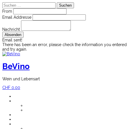
Suchen
nach:
From
Email Addresse
Nachricht
Email sent!
There has been an error, please check the information you entered
and try again.
Skip
to
content
BeVino
Wein und Lebensart
CHF
0.00
Home
Shop
Mein Konto
Versandkosten
Blog
Newsletter
Impressum
Über BeVino