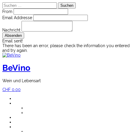
Suchen
nach:
From
Email Addresse
Nachricht
Email sent!
There has been an error, please check the information you entered
and try again.
Skip
to
content
BeVino
Wein und Lebensart
CHF
0.00
Home
Shop
Mein Konto
Versandkosten
Blog
Newsletter
Impressum
Über BeVino