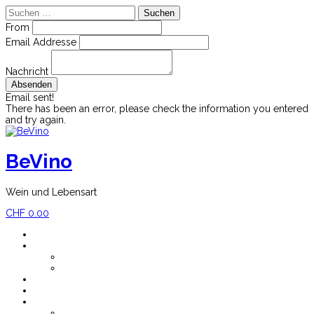
Suchen
nach:
From
Email Addresse
Nachricht
Email sent!
There has been an error, please check the information you entered
and try again.
Skip
to
content
BeVino
Wein und Lebensart
CHF
0.00
Home
Shop
Mein Konto
Versandkosten
Blog
Newsletter
Impressum
Über BeVino