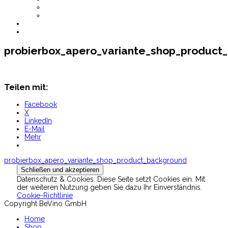
AGB
Datenschutz
CHF
0.00
probierbox_apero_variante_shop_product
Teilen mit:
Facebook
X
LinkedIn
E-Mail
Mehr
Beitragsnavigation
probierbox_apero_variante_shop_product_background
Datenschutz & Cookies: Diese Seite setzt Cookies ein. Mit
der weiteren Nutzung geben Sie dazu Ihr Einverständnis.
Cookie-Richtlinie
Copyright BeVino GmbH
Home
Shop