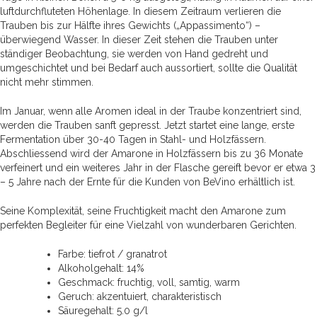
luftdurchfluteten Höhenlage. In diesem Zeitraum verlieren die
Trauben bis zur Hälfte ihres Gewichts („Appassimento“) –
überwiegend Wasser. In dieser Zeit stehen die Trauben unter
ständiger Beobachtung, sie werden von Hand gedreht und
umgeschichtet und bei Bedarf auch aussortiert, sollte die Qualität
nicht mehr stimmen.
Im Januar, wenn alle Aromen ideal in der Traube konzentriert sind,
werden die Trauben sanft gepresst. Jetzt startet eine lange, erste
Fermentation über 30-40 Tagen in Stahl- und Holzfässern.
Abschliessend wird der Amarone in Holzfässern bis zu 36 Monate
verfeinert und ein weiteres Jahr in der Flasche gereift bevor er etwa 3
– 5 Jahre nach der Ernte für die Kunden von BeVino erhältlich ist.
Seine Komplexität, seine Fruchtigkeit macht den Amarone zum
perfekten Begleiter für eine Vielzahl von wunderbaren Gerichten.
Farbe: tiefrot / granatrot
Alkoholgehalt: 14%
Geschmack: fruchtig, voll, samtig, warm
Geruch: akzentuiert, charakteristisch
Säuregehalt: 5.0 g/l