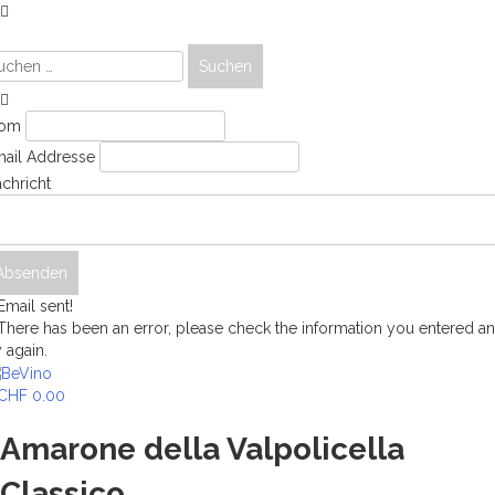
chen
ch:
rom
ail Addresse
chricht
mail sent!
here has been an error, please check the information you entered a
y again.
Skip
to
CHF
0.00
content
Amarone della Valpolicella
Classico