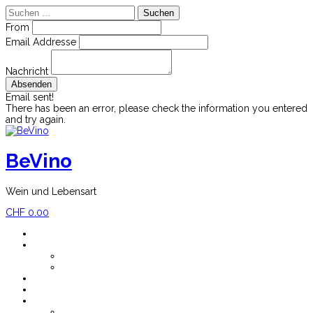
Suchen
nach:
From
Email Addresse
Nachricht
Email sent!
There has been an error, please check the information you entered
and try again.
Skip
to
content
BeVino
Wein und Lebensart
CHF
0.00
Home
Shop
Mein Konto
Versandkosten
Blog
Newsletter
Impressum
Über BeVino