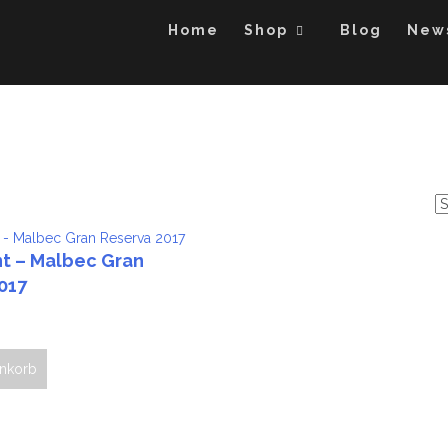
Home
Shop
Blog
New
t – Malbec Gran
017
enkorb