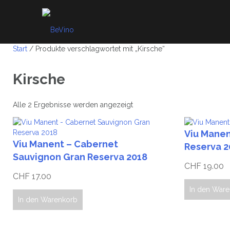
Skip
to
content
Start
/ Produkte verschlagwortet mit „Kirsche“
Kirsche
Alle 2 Ergebnisse werden angezeigt
Viu Manen
Viu Manent – Cabernet
Reserva 2
Sauvignon Gran Reserva 2018
CHF
19.00
CHF
17.00
In den War
In den Warenkorb