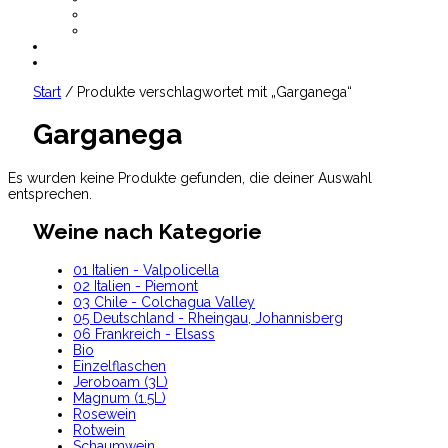
AGB
Datenschutz
CHF
0.00
Start
/ Produkte verschlagwortet mit „Garganega“
Garganega
Es wurden keine Produkte gefunden, die deiner Auswahl
entsprechen.
Weine nach Kategorie
01 Italien - Valpolicella
02 Italien - Piemont
03 Chile - Colchagua Valley
05 Deutschland - Rheingau, Johannisberg
06 Frankreich - Elsass
Bio
Einzelflaschen
Jeroboam (3L)
Magnum (1.5L)
Rosewein
Rotwein
Schaumwein