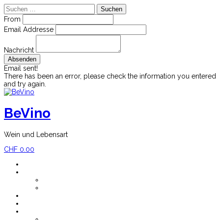
Suchen
nach:
From
Email Addresse
Nachricht
Email sent!
There has been an error, please check the information you entered
and try again.
Skip
to
content
BeVino
Wein und Lebensart
CHF
0.00
Home
Shop
Mein Konto
Versandkosten
Blog
Newsletter
Impressum
Über BeVino