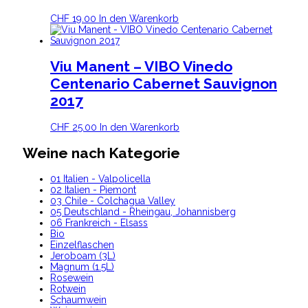
CHF
19.00
In den Warenkorb
Viu Manent – VIBO Vinedo
Centenario Cabernet Sauvignon
2017
CHF
25.00
In den Warenkorb
Weine nach Kategorie
01 Italien - Valpolicella
02 Italien - Piemont
03 Chile - Colchagua Valley
05 Deutschland - Rheingau, Johannisberg
06 Frankreich - Elsass
Bio
Einzelflaschen
Jeroboam (3L)
Magnum (1.5L)
Rosewein
Rotwein
Schaumwein