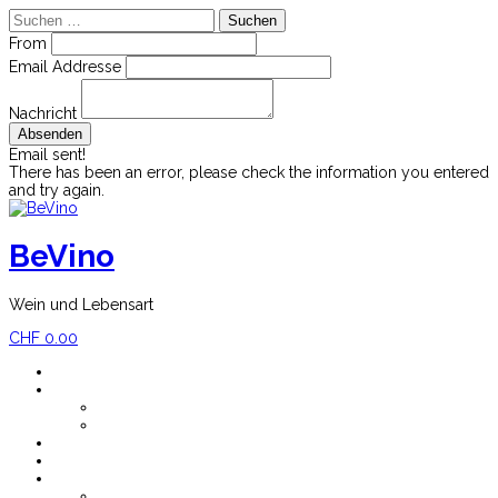
Suchen
nach:
From
Email Addresse
Nachricht
Email sent!
There has been an error, please check the information you entered
and try again.
Skip
to
content
BeVino
Wein und Lebensart
CHF
0.00
Home
Shop
Mein Konto
Versandkosten
Blog
Newsletter
Impressum
Über BeVino