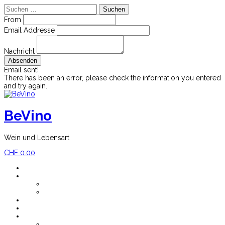
Suchen
nach:
From
Email Addresse
Nachricht
Email sent!
There has been an error, please check the information you entered
and try again.
Skip
to
content
BeVino
Wein und Lebensart
CHF
0.00
Home
Shop
Mein Konto
Versandkosten
Blog
Newsletter
Impressum
Über BeVino