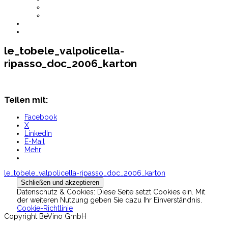
AGB
Datenschutz
CHF
0.00
le_tobele_valpolicella-
ripasso_doc_2006_karton
Teilen mit:
Facebook
X
LinkedIn
E-Mail
Mehr
Beitragsnavigation
le_tobele_valpolicella-ripasso_doc_2006_karton
Datenschutz & Cookies: Diese Seite setzt Cookies ein. Mit
der weiteren Nutzung geben Sie dazu Ihr Einverständnis.
Cookie-Richtlinie
Copyright BeVino GmbH